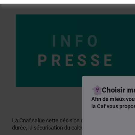
Choisir m
Afin de mieux vou
la Caf vous propos
La Cnaf salue cette décision qui témoigne des effort
durée, la sécurisation du calcul comme du versemen