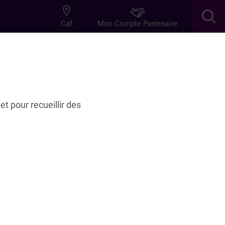
Mon Compte Partenaire
Caf
res
Innovation
Famille
et pour recueillir des
 de la branche
214.4 Ko
Voir le document