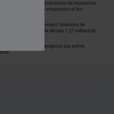
ribue à fiabiliser les déclarations de ressources
ions transmises par les employeurs et les
re la fraude, avec notamment l’évolution de
 contrôles ont permis de déceler 1,27 milliard de
mplis et répondre avec exigence aux points
inue.