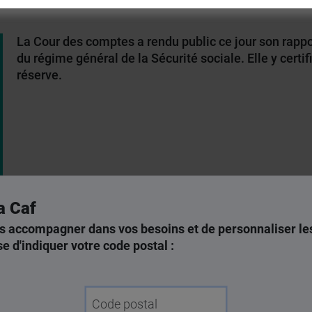
La Cour des comptes a rendu public ce jour son rappo
du régime général de la Sécurité sociale. Elle y certi
réserve.
a Caf
s accompagner dans vos besoins et de personnaliser les
e d'indiquer votre code postal :
s engagés par la Cnaf et l’ensemble des Caf pour garantir
Code postal
t des prestations.