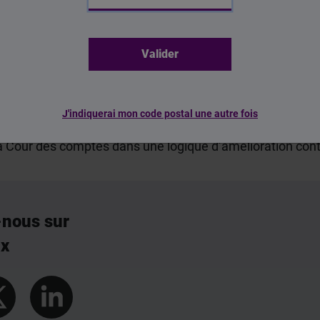
r la mise en œuvre de la solidarité à la source, qui cont
âce au pré-remplissage automatique à partir des informat
travaux engagés en matière de prévention et de lutte cont
 l’efficacité dans un cadre éthique renforcé. En 2025, ces
res ou non, des allocataires.
J'indiquerai mon code postal une autre fois
 pour poursuivre ce travail, consolider les progrès acco
a Cour des comptes dans une logique d’amélioration cont
-nous sur
ux