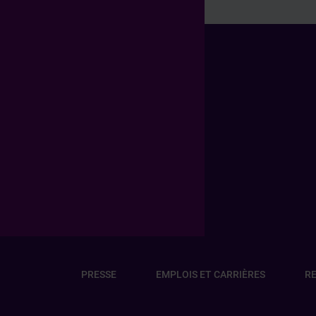
Pied de page Professionn
Pied de page Transverse
PRESSE
EMPLOIS ET CARRIÈRES
RE