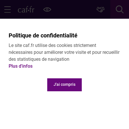
Contenu principal
Pied de page
Menu Principal - Espaces
Fermer le menu principal
Retour Services en ligne
Politique de confidentialité
Mon compte partenaire
Le site caf.fr utilise des cookies strictement
nécessaires pour améliorer votre visite et pour recueillir
des statistiques de navigation
Plus d'infos
J'ai compris
Pour qui ?
Pour les partenaires de la Branche Famille