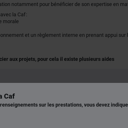
tation notamment pour bénéficier de son expertise en mati
avec la Caf :
ne morale
ionnement et un règlement interne en prenant appui sur le
r aux projets, pour cela il existe plusieurs aides
a Caf
eune enfant (Piaje)
renseignements sur les prestations, vous devez indique
ts d'accueil du jeune enfant (Fme)