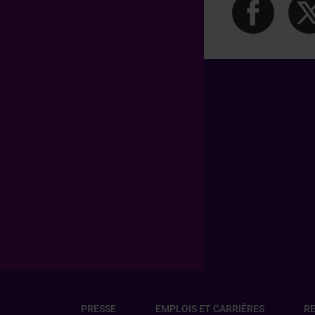
Pied de page Professionn
Pied de page Transverse
PRESSE
EMPLOIS ET CARRIÈRES
RE