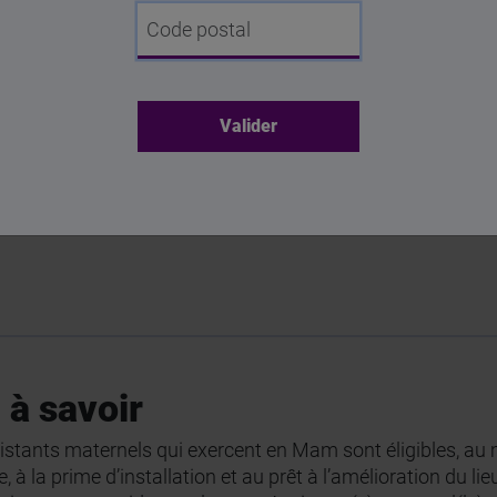
Code postal
ent - Caf
 à savoir
istants maternels qui exercent en Mam sont éligibles, au 
, à la prime d’installation et au prêt à l’amélioration du li