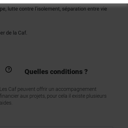
, lutte contre l’isolement, séparation entre vie
er de la Caf.
Quelles conditions ?
Les Caf peuvent offrir un accompagnement
financier aux projets, pour cela il existe plusieurs
aides.