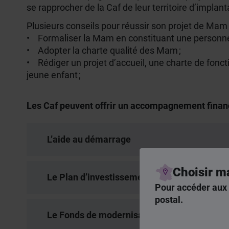
se rapprocher de la Caf de leur territoire d’implan
Plusieurs conseils pour réussir son projet de Mam 
• Formaliser la Mam en constituant une person
• Adopter la charte qualité des Mam ;
• Rédiger un projet d’accueil, une charte de fonct
jeune enfant ;
Les Caf peuvent offrir un accompagnement financie
L’aide au démarrage
Choisir m
Le Plan d’investissement pour l’accueil du j
Pour accéder aux 
postal.
Le Fonds de modernisation des établissemen