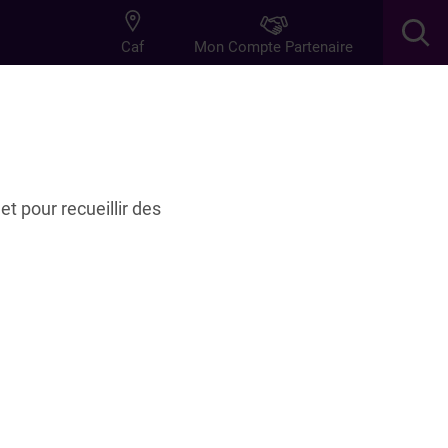
Mon Compte Partenaire
Caf
res
Innovation
leur
et pour recueillir des