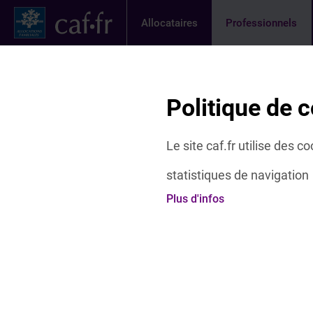
Contenu principal
Pied de page
Menu Principal - Espaces
Allocataires
Professionnels
Page activ
Actualités
Offres et services
Etudes 
Fil d'Ariane
Politique de c
Accueil Professionnels
Offres et services
Dispositif de 
Le site caf.fr utilise des 
statistiques de navigation
Gagnez du temps en uti
Plus d'infos