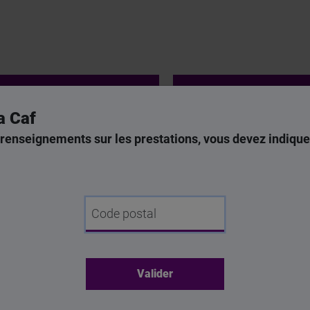
ir plus sur l'espace bailleur
Accédez à l'espace bai
a Caf
renseignements sur les prestations, vous devez indique
Code postal
Que faire en cas d’impayés ?
Retard de loyer ne rime pas forcément