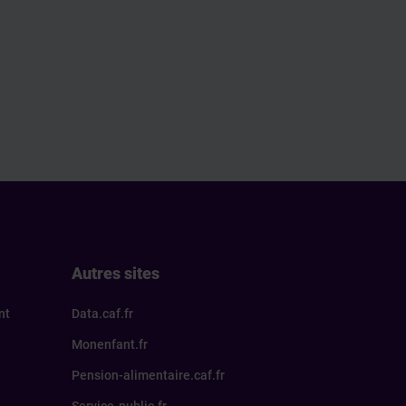
Autres sites
nt
Data.caf.fr
Monenfant.fr
Pension-alimentaire.caf.fr
Service-public.fr