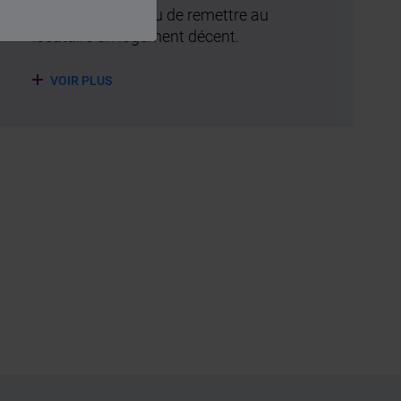
Le bailleur est tenu de remettre au
locataire un logement décent.
VOIR PLUS