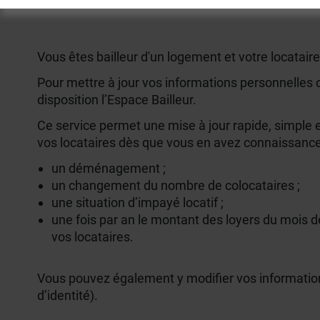
Vous êtes bailleur d'un logement et votre locatair
Pour mettre à jour vos informations personnelles o
disposition l’Espace Bailleur.
Ce service permet une mise à jour rapide, simple e
vos locataires dès que vous en avez connaissance
un déménagement ;
un changement du nombre de colocataires ;
une situation d’impayé locatif ;
une fois par an le montant des loyers du mois de
vos locataires.
Vous pouvez également y modifier vos informati
d’identité).