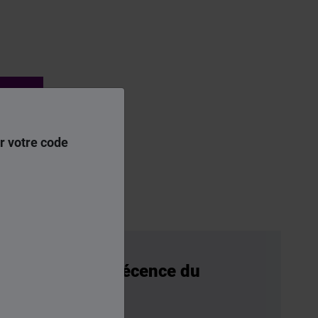
lleur
r votre code
Garantir la décence du
logement