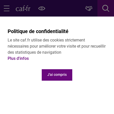
Contenu principal
Pied de page
Menu Principal - Espaces
Fermer le menu principal
Retour Partenaires locaux
Politique de confidentialité
Le règlement intérieur d'action sanitaire
Le site caf.fr utilise des cookies strictement
et sociale
nécessaires pour améliorer votre visite et pour recueillir
des statistiques de navigation
Plus d'infos
Le règlement intérieur d'action sanitaire et soc
2026
J'ai compris