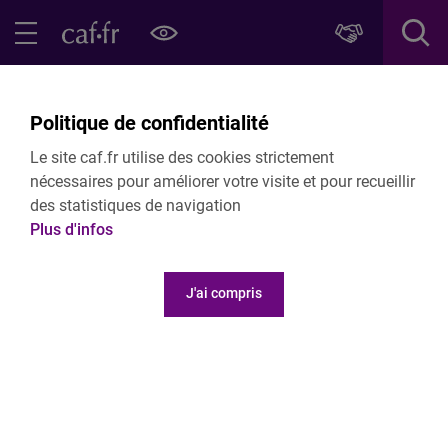
Contenu principal
Pied de page
Menu Principal - Espaces
Fermer le menu principal
Retour Partenaires locaux
Politique de confidentialité
Plan Rebond
Le site caf.fr utilise des cookies strictement
nécessaires pour améliorer votre visite et pour recueillir
des statistiques de navigation
Plus d'infos
Aides pour la création de places d'accueil d
J'ai compris