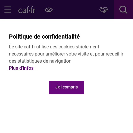
Contenu principal
Pied de page
Menu Principal - Espaces
Fermer le menu principal
Retour Newsletter Partenaires - N°21 - Juillet 2025
Politique de confidentialité
Cafdata, le portail Open Data de la Cnaf
Le site caf.fr utilise des cookies strictement
et des Caf fait peau neuve !
nécessaires pour améliorer votre visite et pour recueillir
des statistiques de navigation
Plus d'infos
J'ai compris