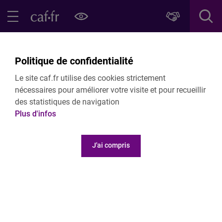
Contenu principal
Pied de page
Menu Principal - Espaces
Fermer le menu principal
Retour Projets de territoire
Politique de confidentialité
Contactez le chargé de conseil et de
Le site caf.fr utilise des cookies strictement
développement de votre territoire
nécessaires pour améliorer votre visite et pour recueillir
des statistiques de navigation
Plus d'infos
Pays de Serres en Quercy
J'ai compris
Deux Rives