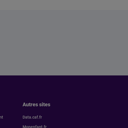
Autres sites
nt
Data.caf.fr
Monenfant.fr