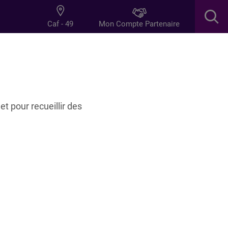
Mon Compte Partenaire
Caf - 49
res
Innovation
et pour recueillir des
ffre d’accueil des jeunes enfants en apportant son