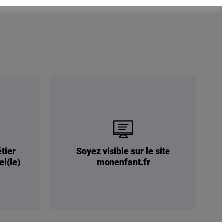
étier
Soyez visible sur le site
el(le)
monenfant.fr