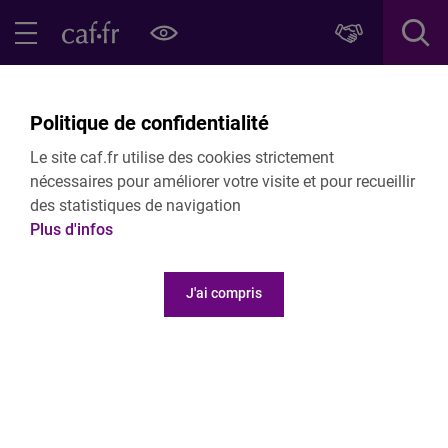
Contenu principal
Pied de page
Menu Principal - Espaces
Fermer le menu principal
Retour Offres et services
Politique de confidentialité
Partenaires locaux
Le site caf.fr utilise des cookies strictement
Caf de la Manche
nécessaires pour améliorer votre visite et pour recueillir
des statistiques de navigation
Plus d'infos
Bienvenue à la Caf de la Manche
J'ai compris