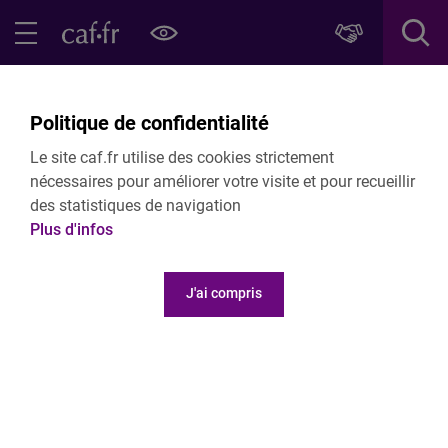
Contenu principal
Pied de page
Menu Principal - Espaces
Fermer le menu principal
Retour Nous connaitre
Politique de confidentialité
Qui sommes-nous ?
Le site caf.fr utilise des cookies strictement
Caf de la Guyane
nécessaires pour améliorer votre visite et pour recueillir
des statistiques de navigation
Plus d'infos
La Caf de Guyane
J'ai compris
Découvrez nos missions, notre organisation et nos
actions sur le territoire.
Nous connaître