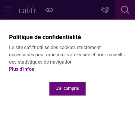
Contenu principal
Pied de page
Menu Principal - Espaces
Fermer le menu principal
Retour Nous connaitre
Politique de confidentialité
Qui sommes-nous ?
Le site caf.fr utilise des cookies strictement
Caf de la Gironde
nécessaires pour améliorer votre visite et pour recueillir
des statistiques de navigation
Plus d'infos
J'ai compris
Nous rejoindre
Etudes et publications
Communiqués de presse