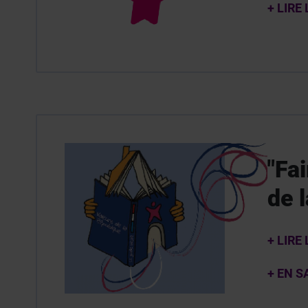
+ LIRE
"Fai
de l
+
LIRE 
+ EN S