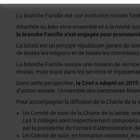
La branche Famille est une institution sociale fondé
Attachée au bien vivre ensemble et à la mixité socia
la branche Famille s’est engagée pour promouvoir 
La laïcité est un principe républicain garant de not
de toutes les religions et de toutes les convictions
La branche Famille assure une mission de service pub
réseau, mais aussi dans les services et équipemen
Dans cette perspective,
la Cnaf a adopté en 2015 
d’action sociale. L’ensemble des partenaires finan
Pour accompagner la diffusion de la Charte de la laï
Un Comité de suivi de la Charte de la laïcité, u
Les 3 collèges sont respectivement composés d’
par la présidente du Conseil d’administration de 
Un Comité de suivi, en formation restreinte, éman