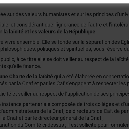
e sur des valeurs humanistes et sur les principes d’univers
le, et considérant que l’ignorance de l’autre et l’intoléra
la laïcité et les valeurs de la République
.
re vivre ensemble. Elle se fonde sur la séparation des Egli
 philosophiques, politiques et spirituelles, sous réserve du
lic, à ce titre elle se doit veiller au respect de la laïci
ts qu’elle finance.
une Charte de la laïcité
qui a été élaborée en concertati
cés par la Cnaf et par les Caf s’engagent à respecter les 
cité et veiller au respect de l’application de ses principe
ne instance partenariale composée de trois collèges et d’u
administrateurs de la Cnaf, de directeurs de Caf, de par
la Cnaf et par le directeur général de la Cnaf ;
ation du Comité ci-dessus ; il est sollicité pour formuler