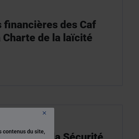
s financières des Caf
 Charte de la laïcité
 contenus du site,
 Famille de la Sécurité