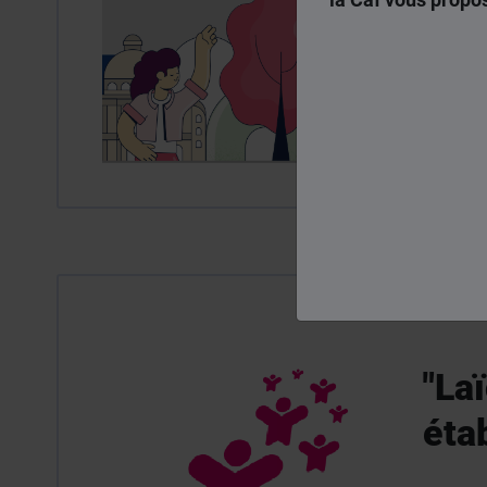
soc
+ LIRE
"Laï
éta