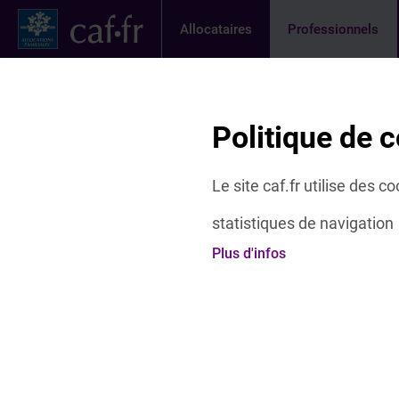
Contenu principal
Pied de page
Menu Principal - Espaces
Allocataires
Professionnels
Page activ
Actualités
Offres et services
Etudes 
Fil d'Ariane
Politique de c
Accueil Professionnels
Nous connaître
Faire vivre la laïc
Le site caf.fr utilise des 
statistiques de navigation
Faire vivre la laïcité
Plus d'infos