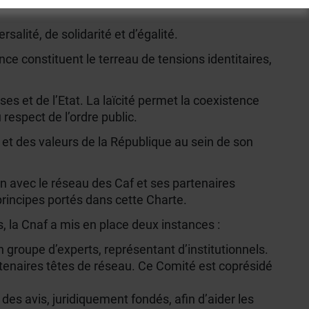
alité, de solidarité et d’égalité.
nce constituent le terreau de tensions identitaires,
ses et de l’Etat. La laïcité permet la coexistence
 respect de l’ordre public.
té et des valeurs de la République au sein de son
on avec le réseau des Caf et ses partenaires
principes portés dans cette Charte.
s, la Cnaf a mis en place deux instances :
n groupe d’experts, représentant d’institutionnels.
tenaires têtes de réseau. Ce Comité est coprésidé
 des avis, juridiquement fondés, afin d’aider les