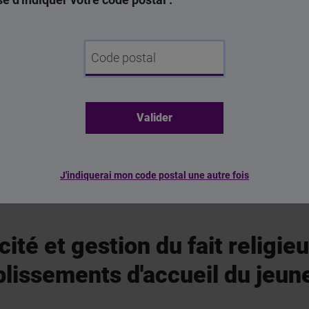
iale
Code postal
 LA CHARTE
J'indiquerai mon code postal une autre fois
cité et gestion du fait religie
blissements d'accueil du jeun