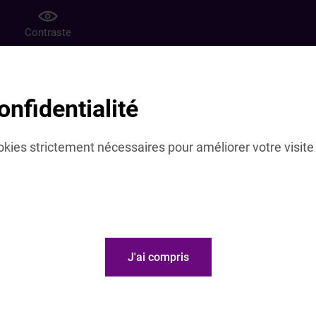
e
Contraste
et international
Presse
Nous connaître
Emplois et carriè
onfidentialité
ité
cookies strictement nécessaires pour améliorer votre visite 
J'ai compris