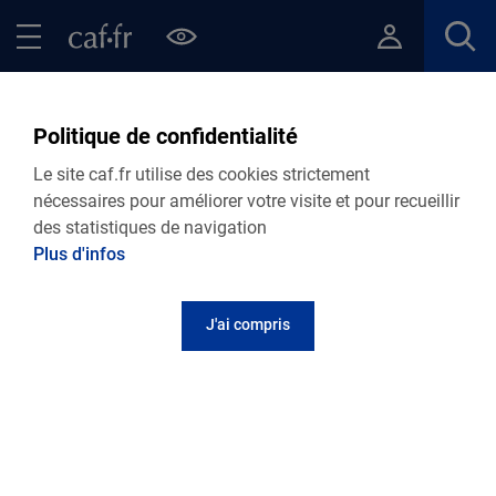
Contenu principal
Pied de page
Menu Principal - Espaces
Fermer le menu principal
Retour Points d’accueil de votre Caf
Politique de confidentialité
Le site caf.fr utilise des cookies strictement
Permanence de Saint-Flour
nécessaires pour améliorer votre visite et pour recueillir
des statistiques de navigation
Plus d'infos
Adresse et contact
J'ai compris
Maison des Services Sociaux
14 avenue de la Besserette
15100
SAINT-FLOUR
Informations pratiques