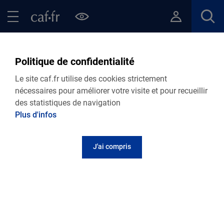
Contenu principal
Pied de page
Menu Principal - Espaces
Fermer le menu principal
Fil d'Ariane
Accueil Allocataires
Ma Caf
Caf du Bas-Rhin : vos actus
Politique de confidentialité
Le site caf.fr utilise des cookies strictement
nécessaires pour améliorer votre visite et pour recueillir
des statistiques de navigation
Plus d'infos
J'ai compris
10.07.2026
Actualité départementale