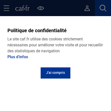
Contenu principal
Pied de page
Menu Principal - Espaces
Fermer le menu principal
Fil d'Ariane
Accueil Allocataires
Ma Caf
Caf des Deux-Sèvres : vos actus
Politique de confidentialité
Le site caf.fr utilise des cookies strictement
nécessaires pour améliorer votre visite et pour recueillir
des statistiques de navigation
Plus d'infos
J'ai compris
27.07.2026
Actualité départementale