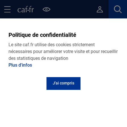
Contenu principal
Pied de page
Menu Principal - Espaces
Fermer le menu principal
Retour Points d’accueil de votre Caf
France Services Moncoutant-
Politique de confidentialité
sur-Sèvre
Le site caf.fr utilise des cookies strictement
nécessaires pour améliorer votre visite et pour recueillir
des statistiques de navigation
Plus d'infos
Adresse et contact
J'ai compris
19 Avenue du Maréchal Juin
79320
MONCOUTANT-SUR-SEVRE
Informations pratiques
Au premier étage du Centre Médico-Social