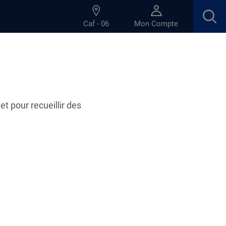
Caf - 06
Mon Compte
os enfants
et pour recueillir des