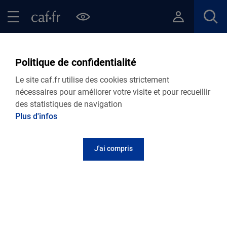
Contenu principal
Pied de page
Menu Principal - Espaces
Fermer le menu principal
Retour Points d’accueil de votre Caf
France Services - Saint-
Politique de confidentialité
Laurent-du-Var
Le site caf.fr utilise des cookies strictement
nécessaires pour améliorer votre visite et pour recueillir
des statistiques de navigation
Plus d'infos
Adresse et contact
J'ai compris
54 rue de l’Ancien Pont
06700
Saint-Laurent-du-Var
Informations pratiques
Accueil uniquement sur rendez-vous les lundis, mardis,