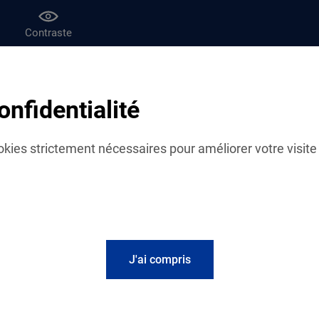
Contraste
af
Le magazine Vies de famille
onfidentialité
f
Provins
cookies strictement nécessaires pour améliorer votre visite 
J'ai compris
Informations p