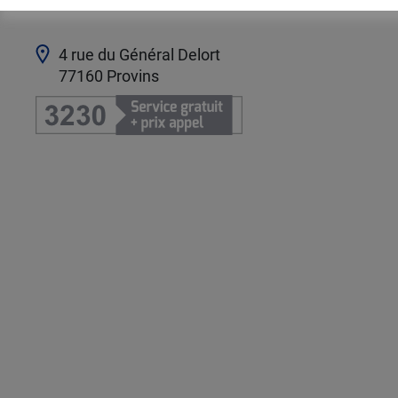
4 rue du Général Delort
77160
Provins