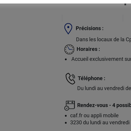
Précisions :
Dans les locaux de la C
Horaires :
Accueil exclusivement su
Téléphone :
Du lundi au vendredi de 
Rendez-vous - 4 possib
caf.fr ou appli mobile
3230 du lundi au vendredi