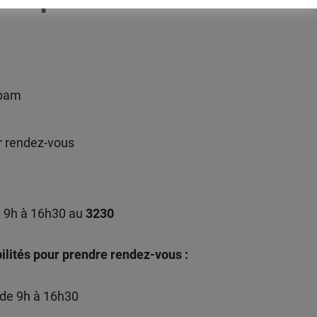
pam
r rendez-vous
9h à 16h30 au
3230
ilités pour prendre rendez-vous :
 de 9h à 16h30