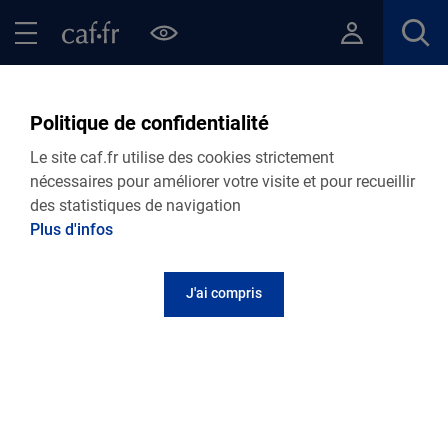
Contenu principal
Pied de page
Menu Principal - Espaces
Fermer le menu principal
Retour Points d’accueil de votre Caf
Espace France services du
Politique de confidentialité
Chambon-Feugerolles
Le site caf.fr utilise des cookies strictement
nécessaires pour améliorer votre visite et pour recueillir
des statistiques de navigation
Plus d'infos
Adresse et contact
J'ai compris
4 rue Michelet
Bureau de la Poste
42500
Le Chambon-Feugerolles
Informations pratiques