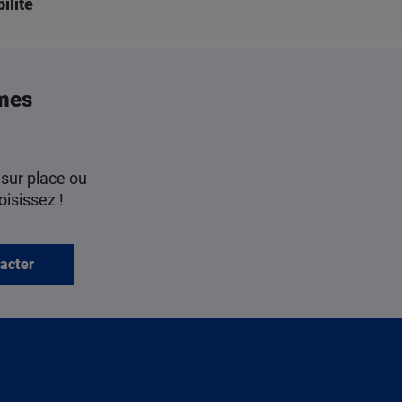
ilité
mes
 sur place ou
oisissez !
acter