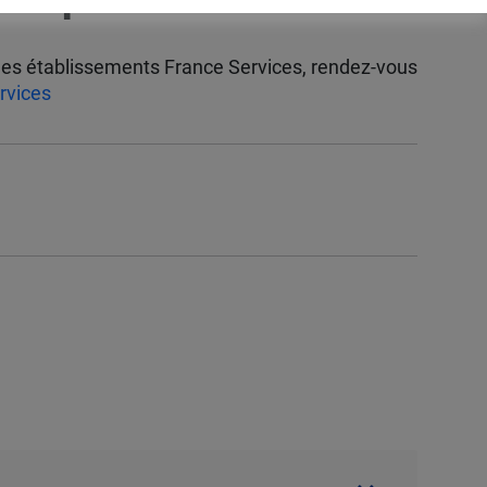
 les établissements France Services, rendez-vous
rvices