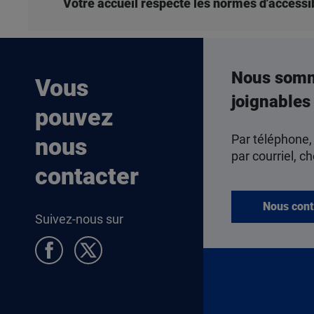
Votre accueil respecte les normes d'accessib
Nous som
Vous
joignables
pouvez
Par téléphone,
nous
par courriel, ch
contacter
Nous cont
Suivez-nous sur
Pied de page Allocataires