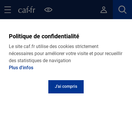
Contenu principal
Pied de page
Menu Principal - Espaces
Fermer le menu principal
Retour Actualités départementales
Politique de confidentialité
VIE PERSONNELLE
Le site caf.fr utilise des cookies strictement
nécessaires pour améliorer votre visite et pour recueillir
16.03.2026
Actualité départementale
des statistiques de navigation
Le Pass colo
Plus d'infos
J'ai compris
Pour quoi