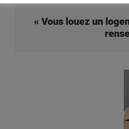
« Vous louez un loge
rense