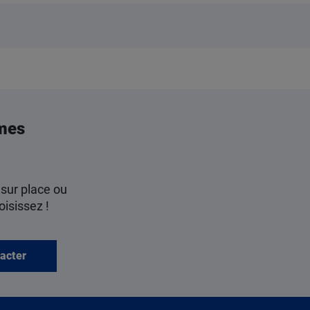
mes
 sur place ou
oisissez !
acter