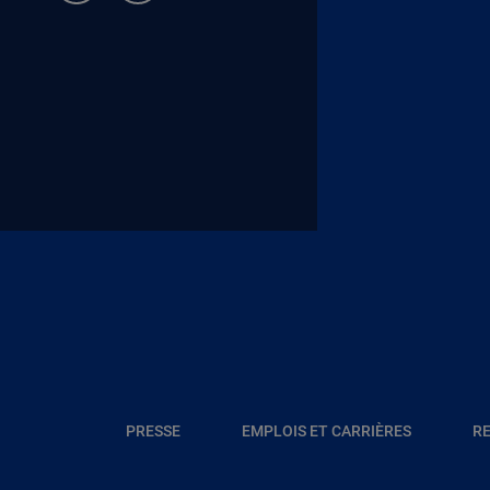
Pied de page Allocataires
Pied de page Transverse
PRESSE
EMPLOIS ET CARRIÈRES
RE