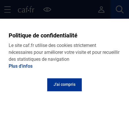
Contenu principal
Pied de page
Menu Principal - Espaces
Fermer le menu principal
Retour Informations aides Vie personnelle
Politique de confidentialité
Le Pass'colo
Le site caf.fr utilise des cookies strictement
nécessaires pour améliorer votre visite et pour recueillir
des statistiques de navigation
Plus d'infos
J'ai compris
Vous pouvez nous
contacter
Suivez-nous sur
Choisir ma Caf