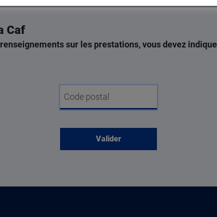
a Caf
renseignements sur les prestations, vous devez indique
mes
Code postal
 sur place ou
oisissez !
acter