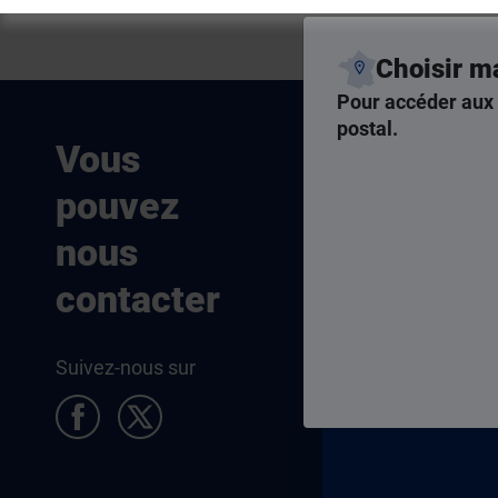
Choisir m
Pour accéder aux 
postal.
Nous som
Vous
joignables
pouvez
Par téléphone,
nous
par courriel, ch
contacter
Nous cont
Suivez-nous sur
Pied de page Allocataires