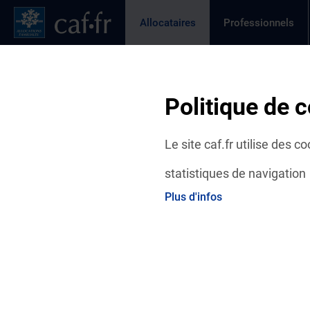
Contenu principal
Pied de page
Menu Principal - Espaces
Allocataires
Professionnels
Page active
Actualités
Aides et démarches
Ma C
Page active
Fil d'Ariane
Politique de c
Accueil Allocataires
Aides et démarches
Droits et prest
Le site caf.fr utilise des 
statistiques de navigation
Plus d'infos
Action sociale logemen