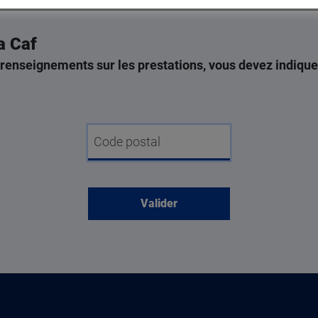
a Caf
renseignements sur les prestations, vous devez indique
mes
Code postal
 sur place ou
oisissez !
acter