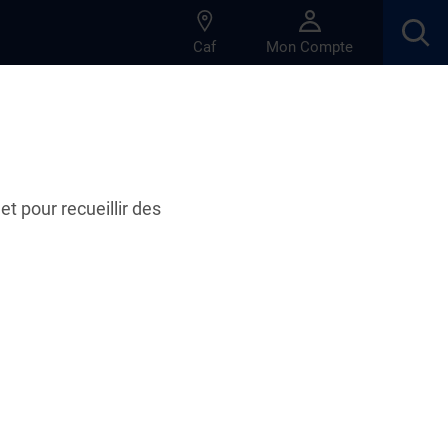
Caf
Mon Compte
AEEH)
et pour recueillir des
(AEEH)