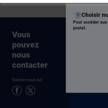
Choisir m
Pour accéder aux 
postal.
Nous som
Vous
joignables
pouvez
Par téléphone,
nous
par courriel, ch
contacter
Nous cont
Suivez-nous sur
Pied de page Allocataires